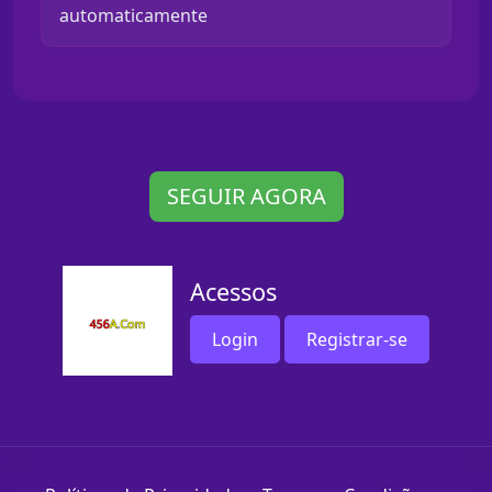
automaticamente
SEGUIR AGORA
Acessos
Login
Registrar-se