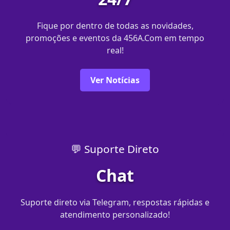
Fique por dentro de todas as novidades,
promoções e eventos da 456A.Com em tempo
real!
Ver Notícias
💬 Suporte Direto
Chat
Suporte direto via Telegram, respostas rápidas e
atendimento personalizado!