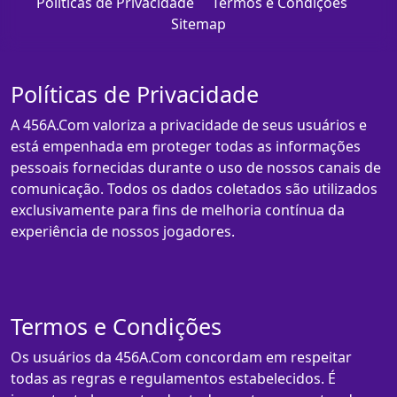
Políticas de Privacidade
Termos e Condições
Sitemap
Políticas de Privacidade
A 456A.Com valoriza a privacidade de seus usuários e
está empenhada em proteger todas as informações
pessoais fornecidas durante o uso de nossos canais de
comunicação. Todos os dados coletados são utilizados
exclusivamente para fins de melhoria contínua da
experiência de nossos jogadores.
Termos e Condições
Os usuários da 456A.Com concordam em respeitar
todas as regras e regulamentos estabelecidos. É