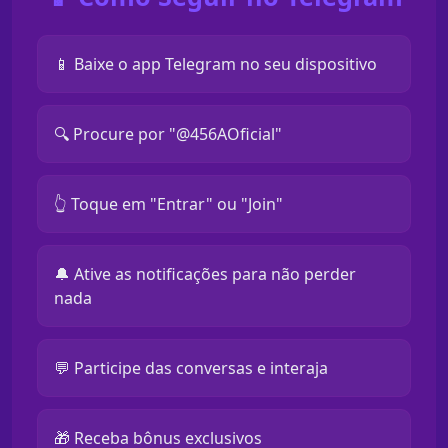
📱 Baixe o app Telegram no seu dispositivo
🔍 Procure por "@456AOficial"
👆 Toque em "Entrar" ou "Join"
🔔 Ative as notificações para não perder
nada
💬 Participe das conversas e interaja
🎁 Receba bônus exclusivos