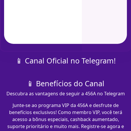
📱 Canal Oficial no Telegram!
📱 Benefícios do Canal
Descubra as vantagens de seguir a 456A no Telegram
Junte-se ao programa VIP da 456A e desfrute de
benefícios exclusivos! Como membro VIP, você terá
acesso a bônus especiais, cashback aumentado,
suporte prioritário e muito mais. Registre-se agora e