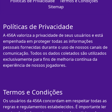
Políticas de Privacidade
Termos e Condições
Sitemap
Políticas de Privacidade
A 456A valoriza a privacidade de seus usuários e está
empenhada em proteger todas as informações
pessoais fornecidas durante o uso de nossos canais de
comunicação. Todos os dados coletados são utilizados
exclusivamente para fins de melhoria contínua da
experiência de nossos jogadores.
Termos e Condições
Os usuários da 456A concordam em respeitar todas as
regras e regulamentos estabelecidos. É importante ler