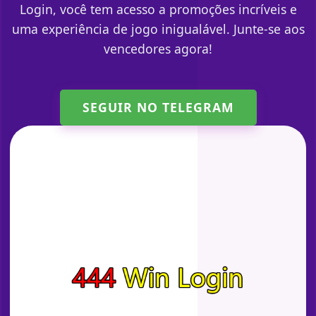
Login, você tem acesso a promoções incríveis e
uma experiência de jogo inigualável. Junte-se aos
vencedores agora!
SEGUIR NO TELEGRAM