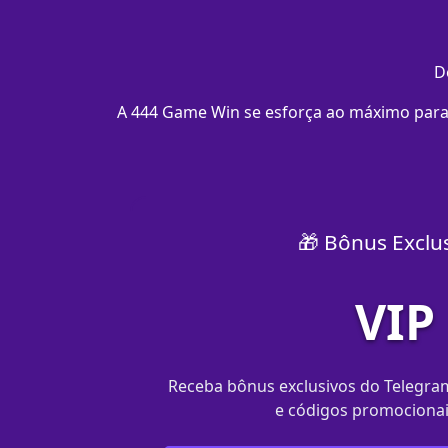
D
A 444 Game Win se esforça ao máximo para s
🎁 Bônus Exclu
VIP
Receba bônus exclusivos do Telegra
e códigos promocionai