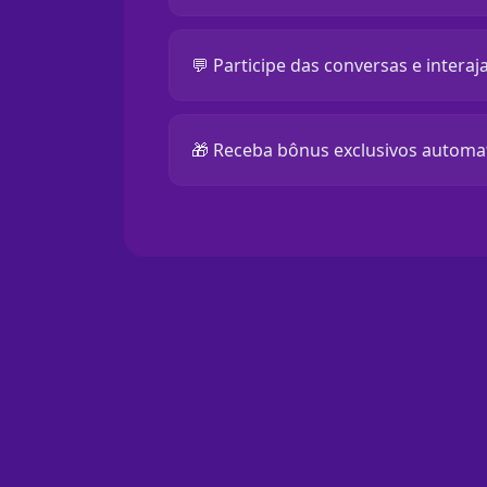
💬 Participe das conversas e interaj
🎁 Receba bônus exclusivos autom