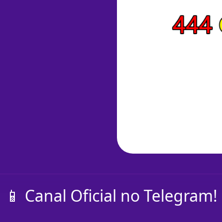
📱 Canal Oficial no Telegram!