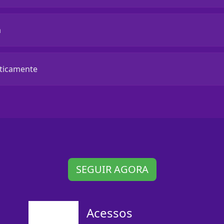
a
aticamente
SEGUIR AGORA
Acessos