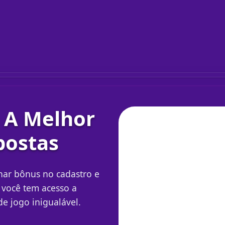
 A Melhor
postas
ar bônus no cadastro e
você tem acesso a
e jogo inigualável.