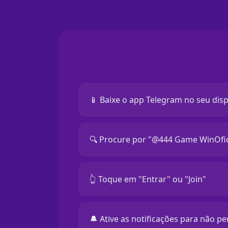
📱 Baixe o app Telegram no seu disp
🔍 Procure por "@444 Game WinOfic
👆 Toque em "Entrar" ou "Join"
🔔 Ative as notificações para não p