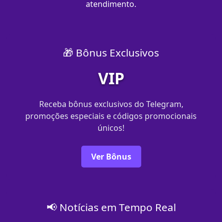
atendimento.
🎁 Bônus Exclusivos
VIP
Receba bônus exclusivos do Telegram,
promoções especiais e códigos promocionais
únicos!
Ver Bônus
📢 Notícias em Tempo Real