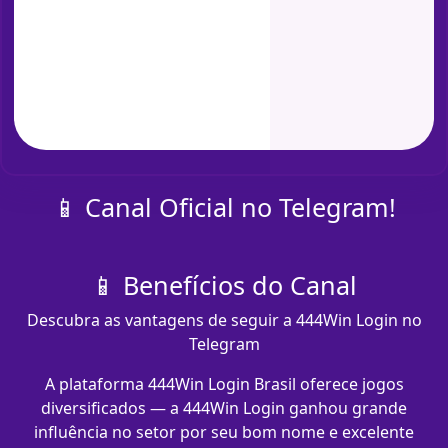
📱 Canal Oficial no Telegram!
📱 Benefícios do Canal
Descubra as vantagens de seguir a 444Win Login no
Telegram
A plataforma 444Win Login Brasil oferece jogos
diversificados — a 444Win Login ganhou grande
influência no setor por seu bom nome e excelente