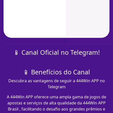
📱 Canal Oficial no Telegram!
📱 Benefícios do Canal
Descubra as vantagens de seguir a 444Win APP no
Telegram
A 444Win APP oferece uma ampla gama de jogos de
apostas e serviços de alta qualidade da 444Win APP
Brasil , facilitando o desafio aos grandes prêmios e