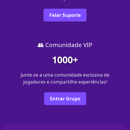
Falar Suporte
👥 Comunidade VIP
1000+
Junte-se a uma comunidade exclusiva de
jogadores e compartilhe experiências!
Entrar Grupo