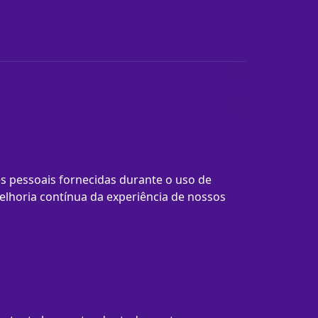
s pessoais fornecidas durante o uso de
elhoria contínua da experiência de nossos