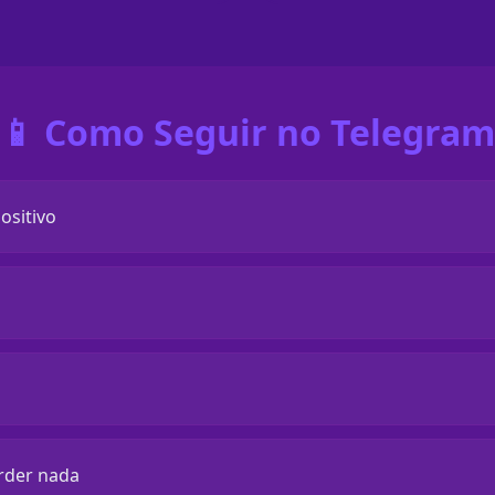
📱 Como Seguir no Telegram
ositivo
erder nada