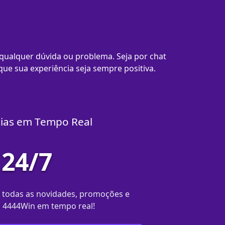
 qualquer dúvida ou problema. Seja por chat
ue sua experiência seja sempre positiva.
cias em Tempo Real
24/7
e todas as novidades, promoções e
 4444Win em tempo real!