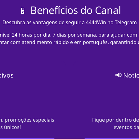
📱 Benefícios do Canal
Descubra as vantagens de seguir a 4444Win no Telegram
nível 24 horas por dia, 7 dias por semana, para ajudar com
contar com atendimento rápido e em português, garantindo q
sivos
📢 Notí
m, promoções especiais
Fique por dentro d
s únicos!
eventos da