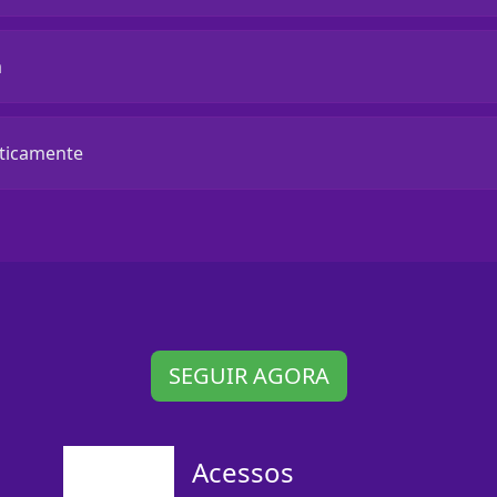
a
aticamente
SEGUIR AGORA
Acessos