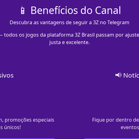
📱 Benefícios do Canal
Descubra as vantagens de seguir a 3Z no Telegram
— todos os jogos da plataforma 3Z Brasil passam por ajust
justa e excelente.
sivos
📢 Notí
m, promoções especiais
Fique por dentro d
s únicos!
eventos