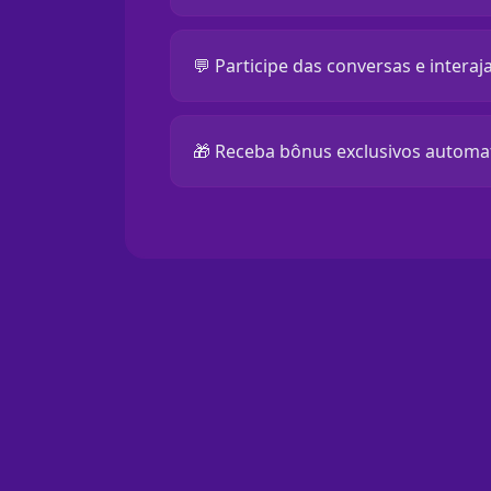
💬 Participe das conversas e interaj
🎁 Receba bônus exclusivos autom