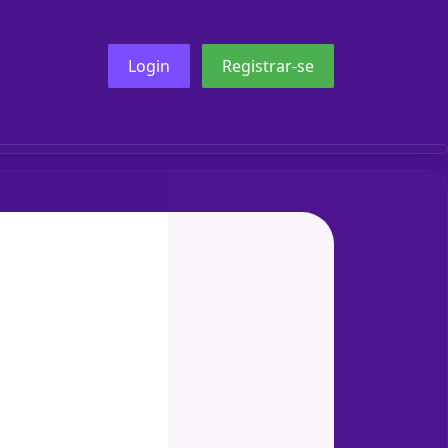
Login
Registrar-se