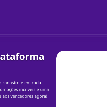
lataforma
o cadastro e em cada
romoções incríveis e uma
se aos vencedores agora!