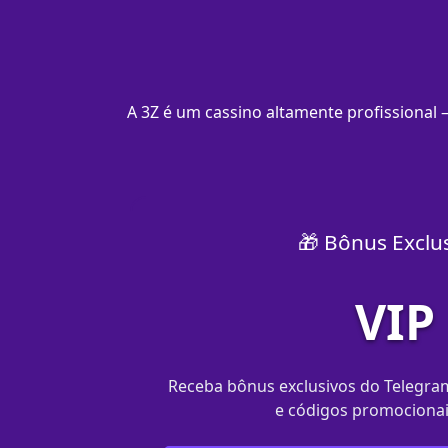
A 3Z é um cassino altamente profissional 
🎁 Bônus Exclu
VIP
Receba bônus exclusivos do Telegra
e códigos promocionai