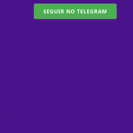
SEGUIR NO TELEGRAM