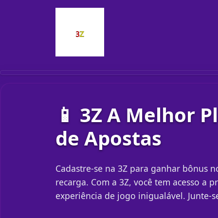
📱 3Z A Melhor P
de Apostas
Cadastre-se na 3Z para ganhar bônus n
recarga. Com a 3Z, você tem acesso a p
experiência de jogo inigualável. Junte-