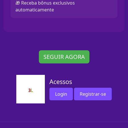
🎁 Receba bônus exclusivos
automaticamente
SEGUIR AGORA
Acessos
Login
Registrar-se