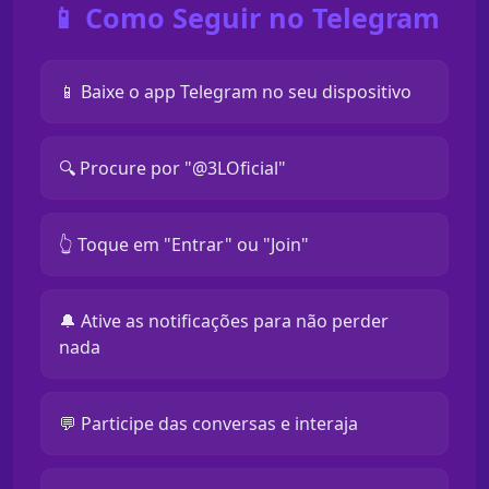
📱 Como Seguir no Telegram
📱 Baixe o app Telegram no seu dispositivo
🔍 Procure por "@3LOficial"
👆 Toque em "Entrar" ou "Join"
🔔 Ative as notificações para não perder
nada
💬 Participe das conversas e interaja