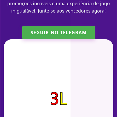
promoções incríveis e uma experiência de jogo
inigualável. Junte-se aos vencedores agora!
SEGUIR NO TELEGRAM