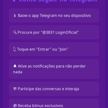
📱 Baixe o app Telegram no seu dispositivo
🔍 Procure por "@3831 LoginOficial"
👆 Toque em "Entrar" ou "Join"
🔔 Ative as notificações para não perder
nada
💬 Participe das conversas e interaja
🎁 Receba bônus exclusivos