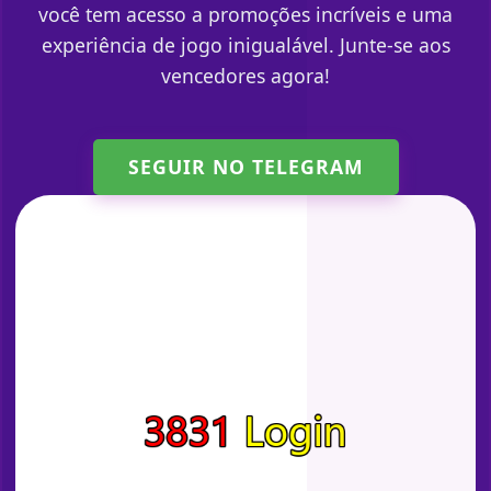
você tem acesso a promoções incríveis e uma
experiência de jogo inigualável. Junte-se aos
vencedores agora!
SEGUIR NO TELEGRAM