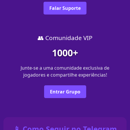
Falar Suporte
👥 Comunidade VIP
1000+
Junte-se a uma comunidade exclusiva de
jogadores e compartilhe experiências!
Entrar Grupo
📱 Como Seguir no Telegram