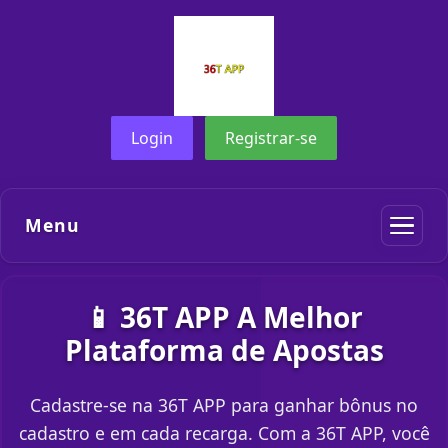
Login
Registrar-se
Menu
📱 36T APP A Melhor
Plataforma de Apostas
Cadastre-se na 36T APP para ganhar bônus no
cadastro e em cada recarga. Com a 36T APP, você