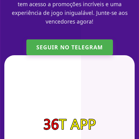
tem acesso a promoções incríveis e uma
experiência de jogo inigualável. Junte-se aos
vencedores agora!
SEGUIR NO TELEGRAM