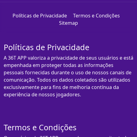
Políticas de Privacidade
Termos e Condições
Sitemap
Políticas de Privacidade
A 36T APP valoriza a privacidade de seus usuários e está
empenhada em proteger todas as informações
pessoais fornecidas durante o uso de nossos canais de
comunicação. Todos os dados coletados são utilizados
exclusivamente para fins de melhoria contínua da
experiência de nossos jogadores.
Termos e Condições