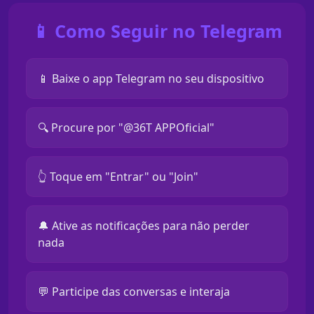
📱 Como Seguir no Telegram
📱 Baixe o app Telegram no seu dispositivo
🔍 Procure por "@36T APPOficial"
👆 Toque em "Entrar" ou "Join"
🔔 Ative as notificações para não perder
nada
💬 Participe das conversas e interaja