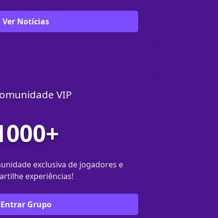
Ver Notícias
Comunidade VIP
1000+
unidade exclusiva de jogadores e
rtilhe experiências!
Entrar Grupo