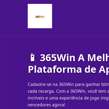
📱 365Win A Mel
Plataforma de A
Cadastre-se na 365Win para ganhar bôn
cada recarga. Com a 365Win, você tem 
incríveis e uma experiência de jogo inig
vencedores agora!