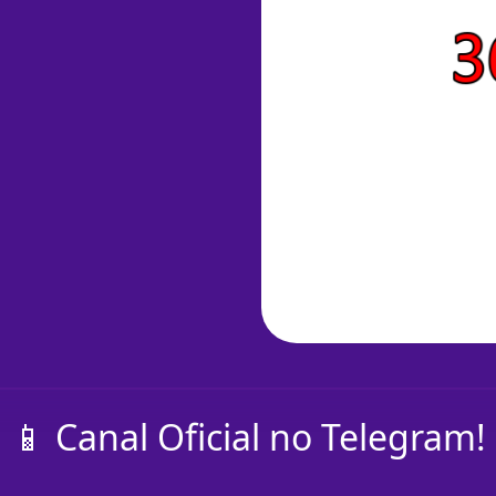
📱 Canal Oficial no Telegram!