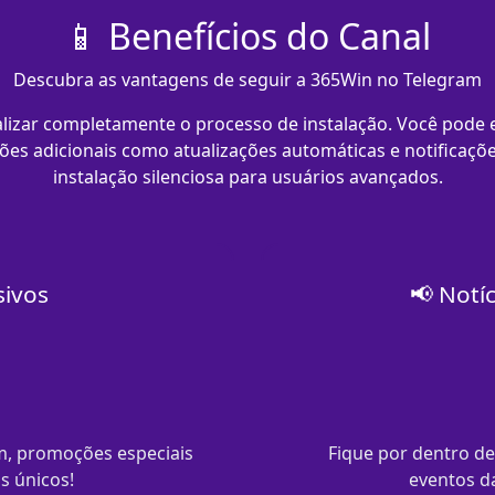
📱 Benefícios do Canal
Descubra as vantagens de seguir a 365Win no Telegram
lizar completamente o processo de instalação. Você pode es
ções adicionais como atualizações automáticas e notificaç
instalação silenciosa para usuários avançados.
sivos
📢 Notí
m, promoções especiais
Fique por dentro d
s únicos!
eventos d