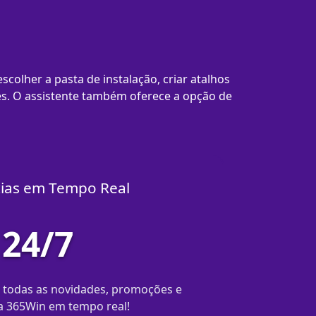
colher a pasta de instalação, criar atalhos
ões. O assistente também oferece a opção de
cias em Tempo Real
24/7
e todas as novidades, promoções e
a 365Win em tempo real!