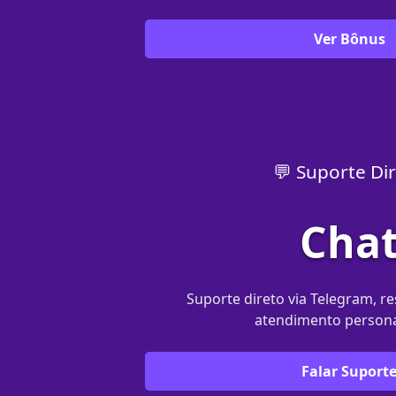
Ver Bônus
💬 Suporte Di
Cha
Suporte direto via Telegram, r
atendimento persona
Falar Suport