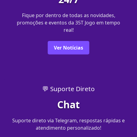
Fique por dentro de todas as novidades,
promoções e eventos da 35T Jogo em tempo
real!
Ver Notícias
💬 Suporte Direto
Chat
Suporte direto via Telegram, respostas rápidas e
atendimento personalizado!