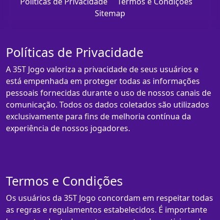
Políticas de Privacidade
Termos e Condições
Sitemap
Políticas de Privacidade
A 35T Jogo valoriza a privacidade de seus usuários e
está empenhada em proteger todas as informações
pessoais fornecidas durante o uso de nossos canais de
comunicação. Todos os dados coletados são utilizados
exclusivamente para fins de melhoria contínua da
experiência de nossos jogadores.
Termos e Condições
Os usuários da 35T Jogo concordam em respeitar todas
as regras e regulamentos estabelecidos. É importante