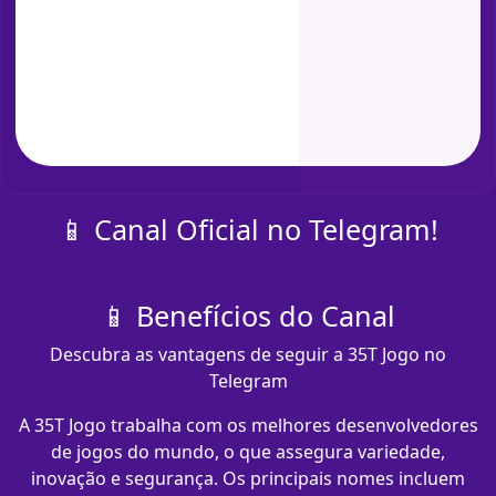
📱 Canal Oficial no Telegram!
📱 Benefícios do Canal
Descubra as vantagens de seguir a 35T Jogo no
Telegram
A 35T Jogo trabalha com os melhores desenvolvedores
de jogos do mundo, o que assegura variedade,
inovação e segurança. Os principais nomes incluem