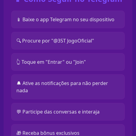
📱 Baixe o app Telegram no seu dispositivo
🔍 Procure por "@35T JogoOficial"
👆 Toque em "Entrar" ou "Join"
🔔 Ative as notificações para não perder
nada
💬 Participe das conversas e interaja
🎁 Receba bônus exclusivos