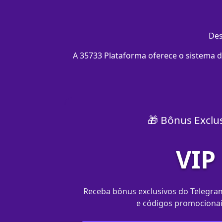
Des
A 35733 Plataforma oferece o sistema d
🎁 Bônus Exclu
VIP
Receba bônus exclusivos do Telegra
e códigos promocionai