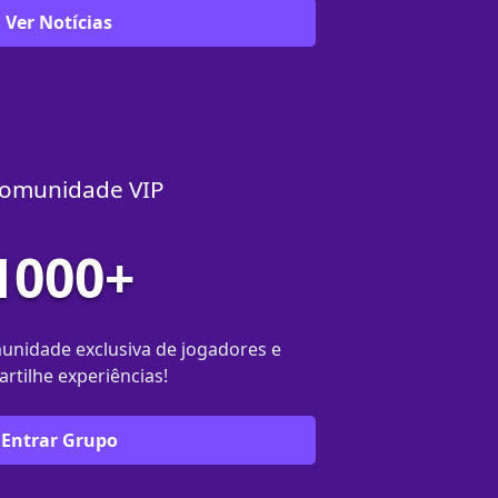
Ver Notícias
Comunidade VIP
1000+
unidade exclusiva de jogadores e
rtilhe experiências!
Entrar Grupo