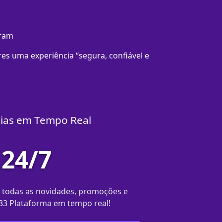
gram
es uma experiência “segura, confiável e
cias em Tempo Real
24/7
e todas as novidades, promoções e
33 Plataforma em tempo real!