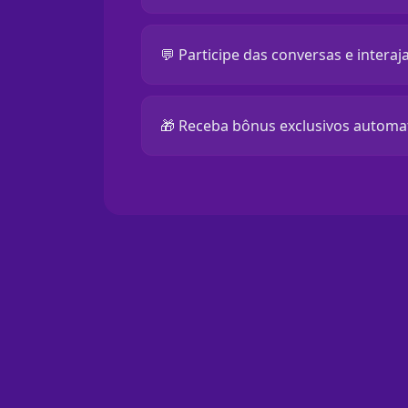
💬 Participe das conversas e interaj
🎁 Receba bônus exclusivos autom