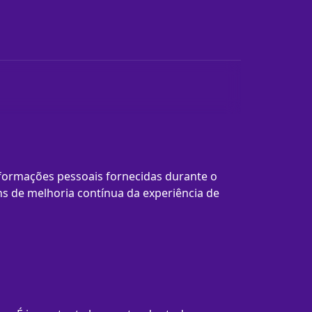
nformações pessoais fornecidas durante o
ns de melhoria contínua da experiência de