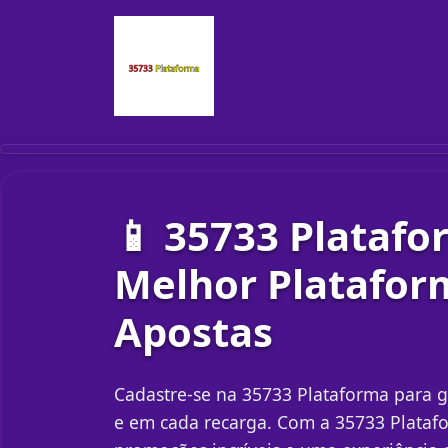
📱 35733 Platafo
Melhor Platafor
Apostas
Cadastre-se na 35733 Plataforma para 
e em cada recarga. Com a 35733 Plataf