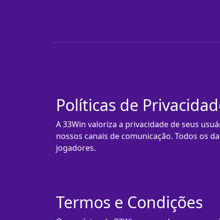
Políticas de Privacida
A 33Win valoriza a privacidade de seus usu
nossos canais de comunicação. Todos os dad
jogadores.
Termos e Condições