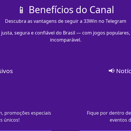
📱 Benefícios do Canal
Descubra as vantagens de seguir a 33Win no Telegram
 justa, segura e confiável do Brasil — com jogos populares
incomparável.
sivos
📢 Notí
m, promoções especiais
Fique por dentro d
s únicos!
eventos d