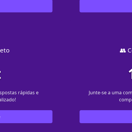
reto
👥 
t
espostas rápidas e
Junte-se a uma com
lizado!
compa
e