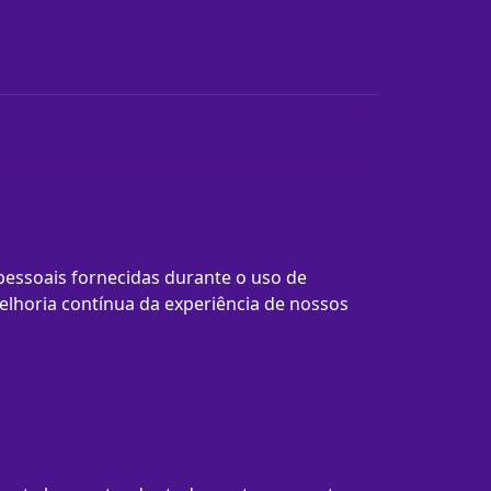
pessoais fornecidas durante o uso de
elhoria contínua da experiência de nossos