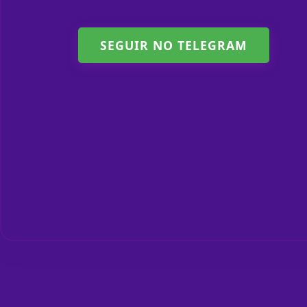
SEGUIR NO TELEGRAM