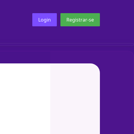
Login
Registrar-se