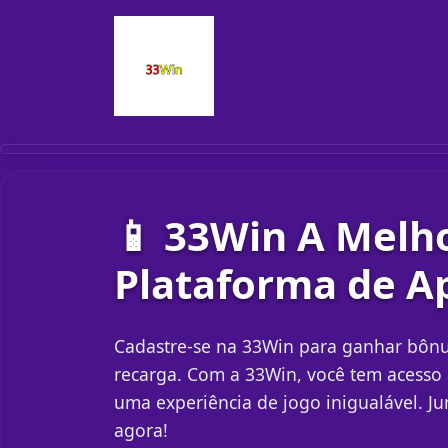
📱 33Win A Melh
Plataforma de A
Cadastre-se na 33Win para ganhar bônu
recarga. Com a 33Win, você tem acesso 
uma experiência de jogo inigualável. J
agora!