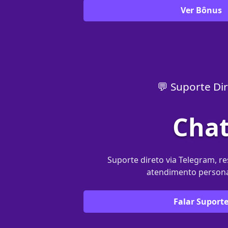
Ver Bônus
💬 Suporte Di
Cha
Suporte direto via Telegram, r
atendimento persona
Falar Suport