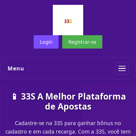
Login
Registrar-se
Menu
📱 33S A Melhor Plataforma
de Apostas
Cadastre-se na 33S para ganhar bônus no
cadastro e em cada recarga. Com a 33S, você tem