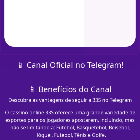
📱 Canal Oficial no Telegram!
📱 Benefícios do Canal
Descubra as vantagens de seguir a 33S no Telegram
O cassino online 33S oferece uma grande variedade de
esportes para os jogadores apostarem, incluindo, mas
não se limitando a: Futebol, Basquetebol, Beisebol,
Hóquei, Futebol, Tênis e Golfe.