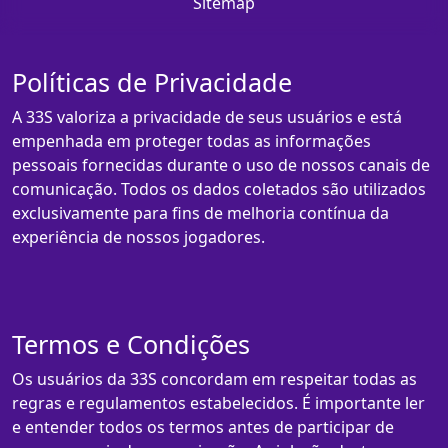
Sitemap
Políticas de Privacidade
A 33S valoriza a privacidade de seus usuários e está
empenhada em proteger todas as informações
pessoais fornecidas durante o uso de nossos canais de
comunicação. Todos os dados coletados são utilizados
exclusivamente para fins de melhoria contínua da
experiência de nossos jogadores.
Termos e Condições
Os usuários da 33S concordam em respeitar todas as
regras e regulamentos estabelecidos. É importante ler
e entender todos os termos antes de participar de