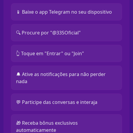
📱 Baixe o app Telegram no seu dispositivo
🔍 Procure por "@33SOficial"
👆 Toque em "Entrar" ou "Join"
🔔 Ative as notificações para não perder
nada
💬 Participe das conversas e interaja
🎁 Receba bônus exclusivos
automaticamente