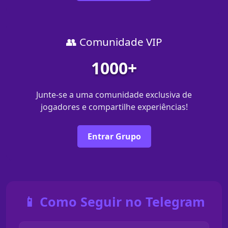
👥 Comunidade VIP
1000+
Junte-se a uma comunidade exclusiva de
jogadores e compartilhe experiências!
Entrar Grupo
📱 Como Seguir no Telegram