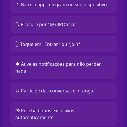
📱 Baixe o app Telegram no seu dispositivo
🔍 Procure por "@33ROficial"
👆 Toque em "Entrar" ou "Join"
🔔 Ative as notificações para não perder
nada
💬 Participe das conversas e interaja
🎁 Receba bônus exclusivos
automaticamente