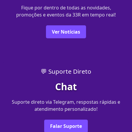
Fique por dentro de todas as novidades,
promoções e eventos da 33R em tempo real!
Ver Notícias
💬 Suporte Direto
Chat
Suporte direto via Telegram, respostas rápidas e
atendimento personalizado!
Falar Suporte