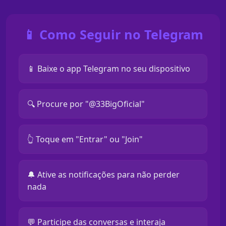
📱 Como Seguir no Telegram
📱 Baixe o app Telegram no seu dispositivo
🔍 Procure por "@33BigOficial"
👆 Toque em "Entrar" ou "Join"
🔔 Ative as notificações para não perder
nada
💬 Participe das conversas e interaja