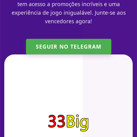
tem acesso a promoções incríveis e uma
experiência de jogo inigualável. Junte-se aos
vencedores agora!
SEGUIR NO TELEGRAM