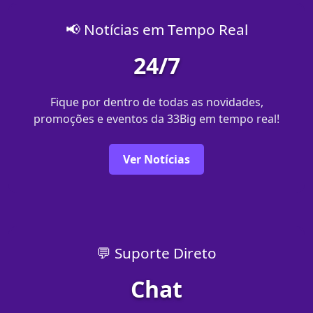
📢 Notícias em Tempo Real
24/7
Fique por dentro de todas as novidades,
promoções e eventos da 33Big em tempo real!
Ver Notícias
💬 Suporte Direto
Chat