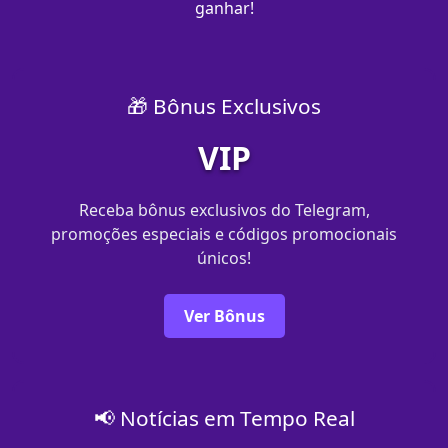
ganhar!
🎁 Bônus Exclusivos
VIP
Receba bônus exclusivos do Telegram,
promoções especiais e códigos promocionais
únicos!
Ver Bônus
📢 Notícias em Tempo Real