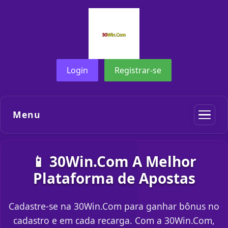
Login
Registrar-se
Menu
📱 30Win.Com A Melhor
Plataforma de Apostas
Cadastre-se na 30Win.Com para ganhar bônus no
cadastro e em cada recarga. Com a 30Win.Com,