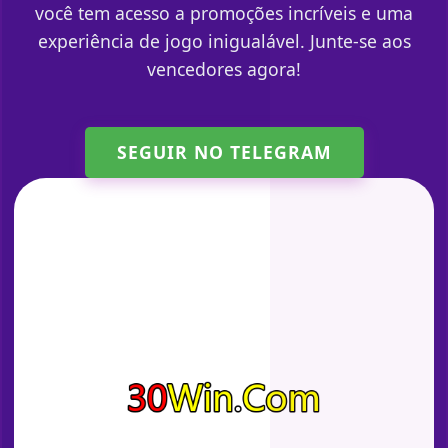
você tem acesso a promoções incríveis e uma
experiência de jogo inigualável. Junte-se aos
vencedores agora!
SEGUIR NO TELEGRAM