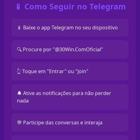
📱 Como Seguir no Telegram
📱 Baixe o app Telegram no seu dispositivo
🔍 Procure por "@30Win.ComOficial"
👆 Toque em "Entrar" ou "Join"
🔔 Ative as notificações para não perder
nada
💬 Participe das conversas e interaja