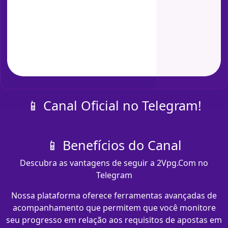
📱 Canal Oficial no Telegram!
📱 Benefícios do Canal
Descubra as vantagens de seguir a 2Vpg.Com no
Telegram
Nossa plataforma oferece ferramentas avançadas de
acompanhamento que permitem que você monitore
seu progresso em relação aos requisitos de apostas em