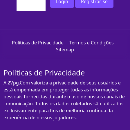
Login
Registrar-se
Políticas de Privacidade
Termos e Condições
Sitemap
Políticas de Privacidade
A 2Vpg.Com valoriza a privacidade de seus usuários e
está empenhada em proteger todas as informações
pessoais fornecidas durante o uso de nossos canais de
comunicação. Todos os dados coletados são utilizados
exclusivamente para fins de melhoria contínua da
experiência de nossos jogadores.