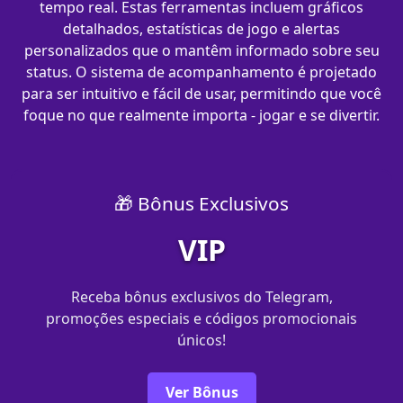
tempo real. Estas ferramentas incluem gráficos
detalhados, estatísticas de jogo e alertas
personalizados que o mantêm informado sobre seu
status. O sistema de acompanhamento é projetado
para ser intuitivo e fácil de usar, permitindo que você
foque no que realmente importa - jogar e se divertir.
🎁 Bônus Exclusivos
VIP
Receba bônus exclusivos do Telegram,
promoções especiais e códigos promocionais
únicos!
Ver Bônus