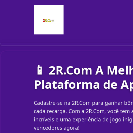
📱 2R.Com A Mel
Plataforma de A
Cadastre-se na 2R.Com para ganhar bôn
cada recarga. Com a 2R.Com, você tem 
incríveis e uma experiência de jogo inig
vencedores agora!