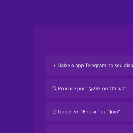
📱 Baixe o app Telegram no seu disp
🔍 Procure por "@2R.ComOficial"
👆 Toque em "Entrar" ou "Join"