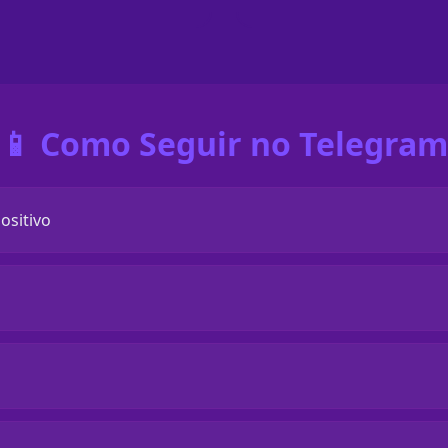
📱 Como Seguir no Telegram
ositivo