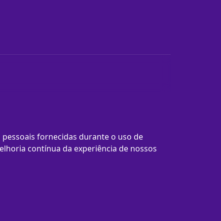
 pessoais fornecidas durante o uso de
elhoria contínua da experiência de nossos