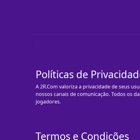
Políticas de Privacida
A 2R.Com valoriza a privacidade de seus us
nossos canais de comunicação. Todos os dad
jogadores.
Termos e Condições