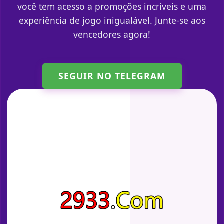
você tem acesso a promoções incríveis e uma
experiência de jogo inigualável. Junte-se aos
vencedores agora!
SEGUIR NO TELEGRAM