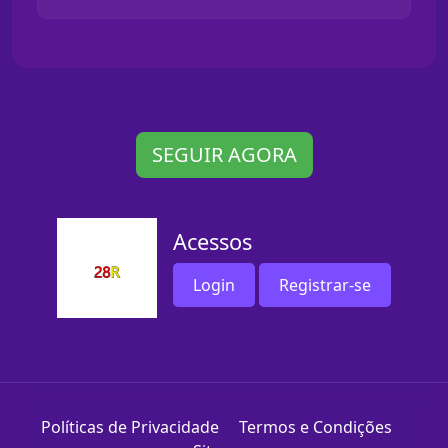
SEGUIR AGORA
Acessos
Login
Registrar-se
Políticas de Privacidade
Termos e Condições