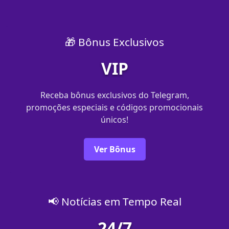
🎁 Bônus Exclusivos
VIP
Receba bônus exclusivos do Telegram,
promoções especiais e códigos promocionais
únicos!
Ver Bônus
📢 Notícias em Tempo Real
24/7