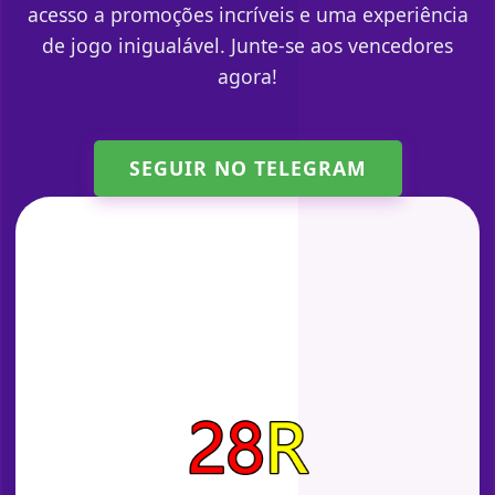
acesso a promoções incríveis e uma experiência
de jogo inigualável. Junte-se aos vencedores
agora!
SEGUIR NO TELEGRAM