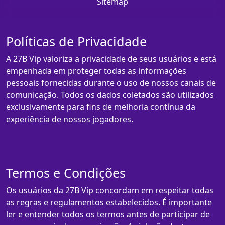
Sitemap
Políticas de Privacidade
A 27B Vip valoriza a privacidade de seus usuários e está
empenhada em proteger todas as informações
pessoais fornecidas durante o uso de nossos canais de
comunicação. Todos os dados coletados são utilizados
exclusivamente para fins de melhoria contínua da
experiência de nossos jogadores.
Termos e Condições
Os usuários da 27B Vip concordam em respeitar todas
as regras e regulamentos estabelecidos. É importante
ler e entender todos os termos antes de participar de