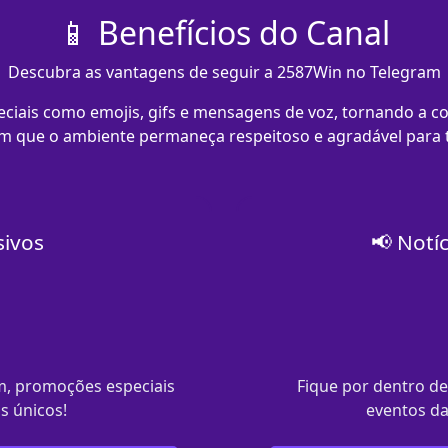
📱 Benefícios do Canal
Descubra as vantagens de seguir a 2587Win no Telegram
eciais como emojis, gifs e mensagens de voz, tornando a co
 que o ambiente permaneça respeitoso e agradável para to
sivos
📢 Notí
m, promoções especiais
Fique por dentro d
s únicos!
eventos da