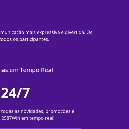
municação mais expressiva e divertida. Os
dos os participantes.
cias em Tempo Real
24/7
e todas as novidades, promoções e
 2587Win em tempo real!