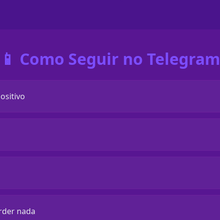
📱 Como Seguir no Telegram
ositivo
erder nada