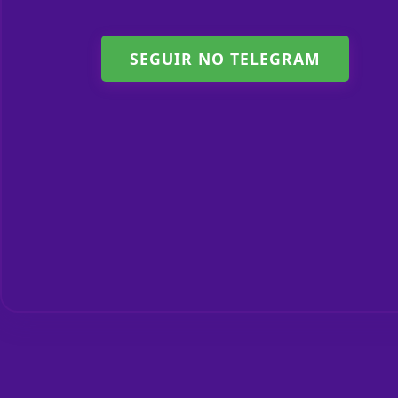
SEGUIR NO TELEGRAM