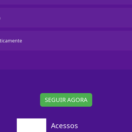
a
aticamente
SEGUIR AGORA
Acessos