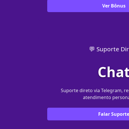
Ver Bônus
💬 Suporte Di
Cha
Suporte direto via Telegram, r
atendimento persona
Falar Suport