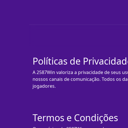
Políticas de Privacida
A 2587Win valoriza a privacidade de seus u
nossos canais de comunicação. Todos os dad
jogadores.
Termos e Condições