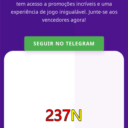
tem acesso a promoções incríveis e uma
experiência de jogo inigualável. Junte-se aos
vencedores agora!
SEGUIR NO TELEGRAM