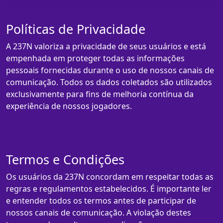
Políticas de Privacidade
A 237N valoriza a privacidade de seus usuários e está
empenhada em proteger todas as informações
pessoais fornecidas durante o uso de nossos canais de
comunicação. Todos os dados coletados são utilizados
exclusivamente para fins de melhoria contínua da
experiência de nossos jogadores.
Termos e Condições
Os usuários da 237N concordam em respeitar todas as
regras e regulamentos estabelecidos. É importante ler
e entender todos os termos antes de participar de
nossos canais de comunicação. A violação destes