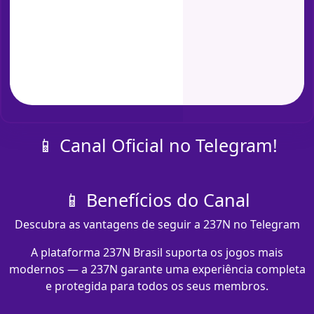
📱 Canal Oficial no Telegram!
📱 Benefícios do Canal
Descubra as vantagens de seguir a 237N no Telegram
A plataforma 237N Brasil suporta os jogos mais
modernos — a 237N garante uma experiência completa
e protegida para todos os seus membros.