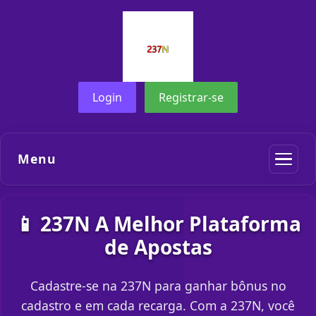
Login
Registrar-se
Menu
📱 237N A Melhor Plataforma
de Apostas
Cadastre-se na 237N para ganhar bônus no
cadastro e em cada recarga. Com a 237N, você