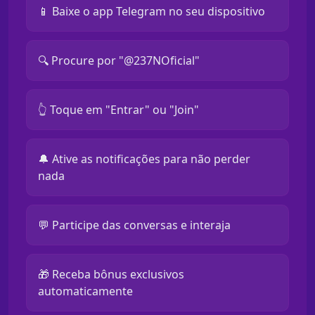
📱 Baixe o app Telegram no seu dispositivo
🔍 Procure por "@237NOficial"
👆 Toque em "Entrar" ou "Join"
🔔 Ative as notificações para não perder
nada
💬 Participe das conversas e interaja
🎁 Receba bônus exclusivos
automaticamente