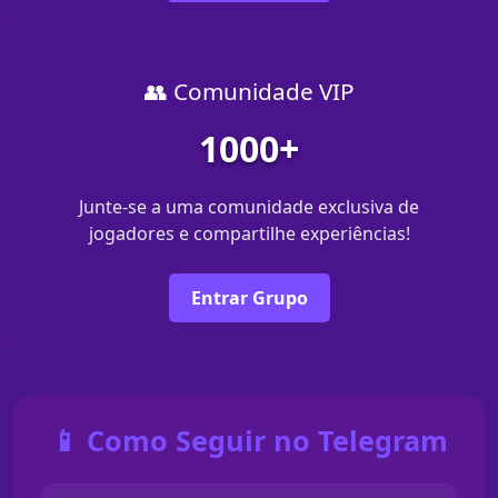
👥 Comunidade VIP
1000+
Junte-se a uma comunidade exclusiva de
jogadores e compartilhe experiências!
Entrar Grupo
📱 Como Seguir no Telegram