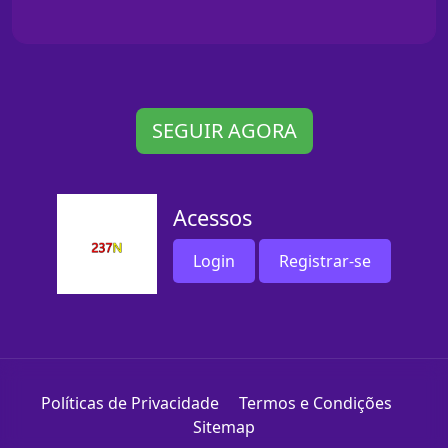
SEGUIR AGORA
Acessos
Login
Registrar-se
Políticas de Privacidade
Termos e Condições
Sitemap