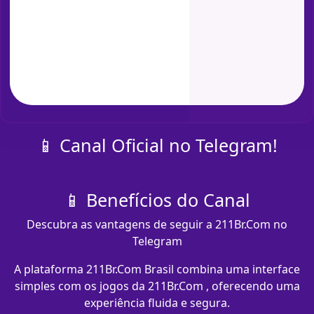
📱 Canal Oficial no Telegram!
📱 Benefícios do Canal
Descubra as vantagens de seguir a 211Br.Com no
Telegram
A plataforma 211Br.Com Brasil combina uma interface
simples com os jogos da 211Br.Com , oferecendo uma
experiência fluida e segura.