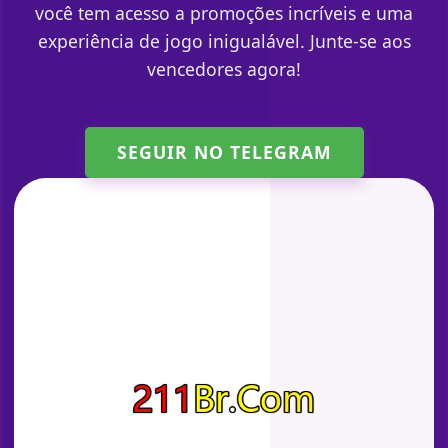
você tem acesso a promoções incríveis e uma
experiência de jogo inigualável. Junte-se aos
vencedores agora!
SEGUIR NO TELEGRAM