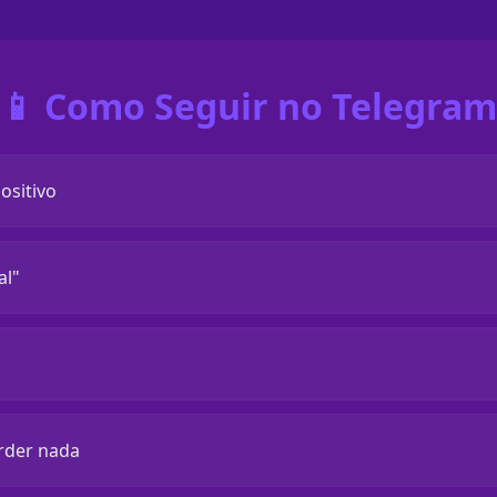
📱 Como Seguir no Telegram
ositivo
al"
erder nada