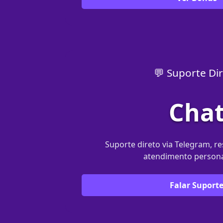
💬 Suporte Di
Cha
Suporte direto via Telegram, r
atendimento persona
Falar Suport