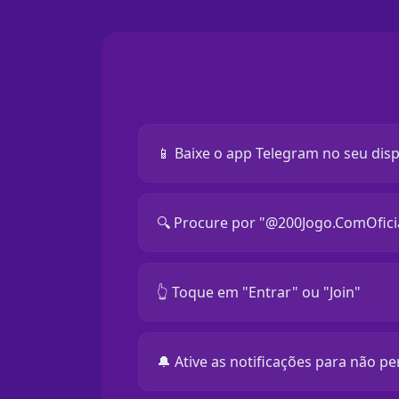
📱 Baixe o app Telegram no seu disp
🔍 Procure por "@200Jogo.ComOfici
👆 Toque em "Entrar" ou "Join"
🔔 Ative as notificações para não p