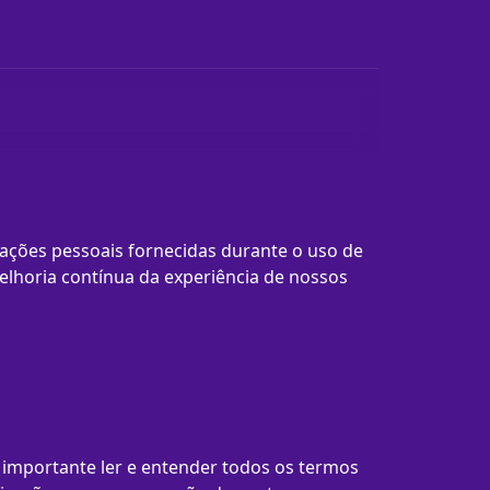
ações pessoais fornecidas durante o uso de
elhoria contínua da experiência de nossos
 importante ler e entender todos os termos