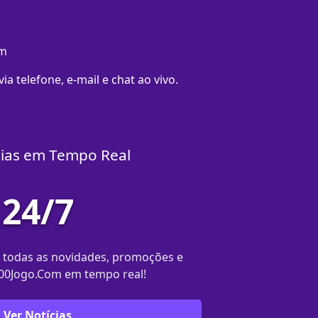
am
a telefone, e-mail e chat ao vivo.
cias em Tempo Real
24/7
e todas as novidades, promoções e
00Jogo.Com em tempo real!
Ver Notícias