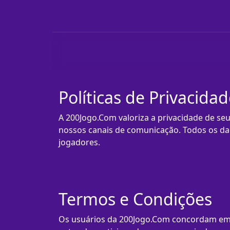
Políticas de Privacida
A 200Jogo.Com valoriza a privacidade de s
nossos canais de comunicação. Todos os dad
jogadores.
Termos e Condições
Os usuários da 200Jogo.Com concordam em r