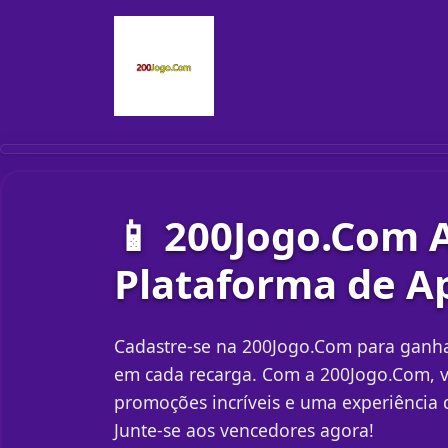
📱 200Jogo.Com 
Plataforma de A
Cadastre-se na 200Jogo.Com para ganha
em cada recarga. Com a 200Jogo.Com, v
promoções incríveis e uma experiência d
Junte-se aos vencedores agora!