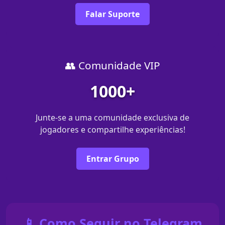
Falar Suporte
👥 Comunidade VIP
1000+
Junte-se a uma comunidade exclusiva de
jogadores e compartilhe experiências!
Entrar Grupo
📱 Como Seguir no Telegram