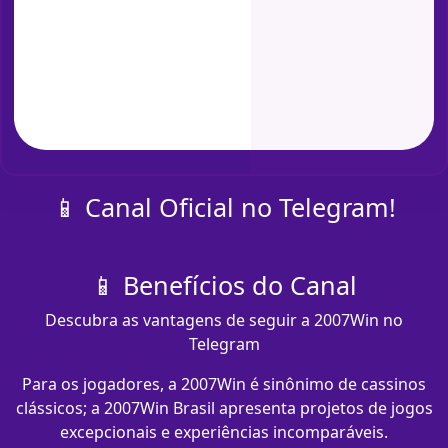
📱 Canal Oficial no Telegram!
📱 Benefícios do Canal
Descubra as vantagens de seguir a 2007Win no
Telegram
Para os jogadores, a 2007Win é sinônimo de cassinos
clássicos; a 2007Win Brasil apresenta projetos de jogos
excepcionais e experiências incomparáveis.