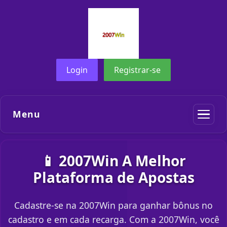
Login
Registrar-se
Menu
📱 2007Win A Melhor
Plataforma de Apostas
Cadastre-se na 2007Win para ganhar bônus no
cadastro e em cada recarga. Com a 2007Win, você