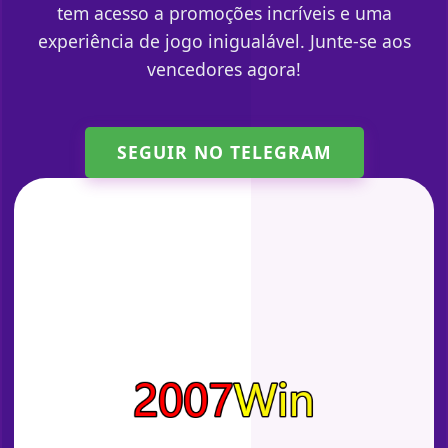
tem acesso a promoções incríveis e uma
experiência de jogo inigualável. Junte-se aos
vencedores agora!
SEGUIR NO TELEGRAM