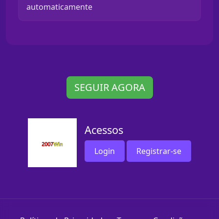
automaticamente
SEGUIR AGORA
Acessos
Login
Registrar-se