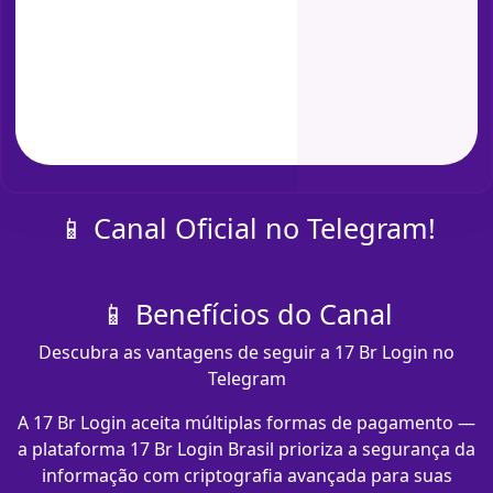
📱 Canal Oficial no Telegram!
📱 Benefícios do Canal
Descubra as vantagens de seguir a 17 Br Login no
Telegram
A 17 Br Login aceita múltiplas formas de pagamento —
a plataforma 17 Br Login Brasil prioriza a segurança da
informação com criptografia avançada para suas