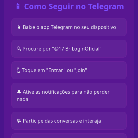
📱 Como Seguir no Telegram
📱 Baixe o app Telegram no seu dispositivo
🔍 Procure por "@17 Br LoginOficial"
👆 Toque em "Entrar" ou "Join"
🔔 Ative as notificações para não perder
nada
💬 Participe das conversas e interaja