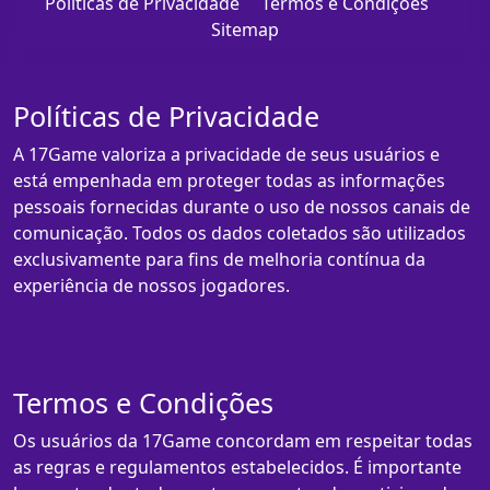
Políticas de Privacidade
Termos e Condições
Sitemap
Políticas de Privacidade
A 17Game valoriza a privacidade de seus usuários e
está empenhada em proteger todas as informações
pessoais fornecidas durante o uso de nossos canais de
comunicação. Todos os dados coletados são utilizados
exclusivamente para fins de melhoria contínua da
experiência de nossos jogadores.
Termos e Condições
Os usuários da 17Game concordam em respeitar todas
as regras e regulamentos estabelecidos. É importante