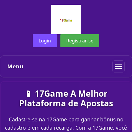
Login
Registrar-se
Menu
📱 17Game A Melhor
Plataforma de Apostas
Cadastre-se na 17Game para ganhar bônus no
cadastro e em cada recarga. Com a 17Game, você