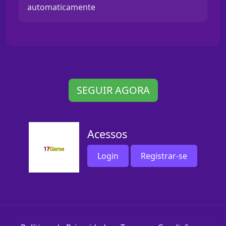
automaticamente
SEGUIR AGORA
Acessos
Login
Registrar-se