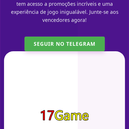
tem acesso a promoções incríveis e uma
experiência de jogo inigualável. Junte-se aos
vencedores agora!
SEGUIR NO TELEGRAM