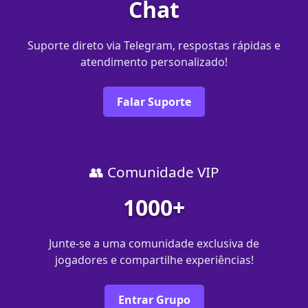
Chat
Suporte direto via Telegram, respostas rápidas e
atendimento personalizado!
Falar Suporte
👥 Comunidade VIP
1000+
Junte-se a uma comunidade exclusiva de
jogadores e compartilhe experiências!
Entrar Grupo