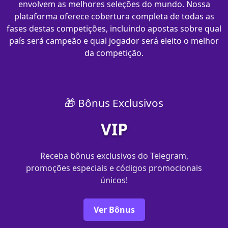
envolvem as melhores seleções do mundo. Nossa
plataforma oferece cobertura completa de todas as
fases destas competições, incluindo apostas sobre qual
país será campeão e qual jogador será eleito o melhor
da competição.
🎁 Bônus Exclusivos
VIP
Receba bônus exclusivos do Telegram,
promoções especiais e códigos promocionais
únicos!
Ver Bônus