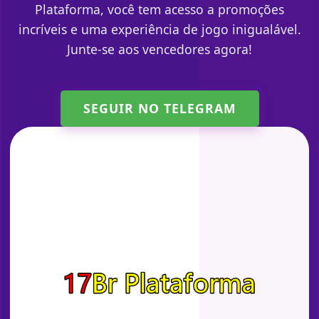
Plataforma, você tem acesso a promoções
incríveis e uma experiência de jogo inigualável.
Junte-se aos vencedores agora!
SEGUIR NO TELEGRAM