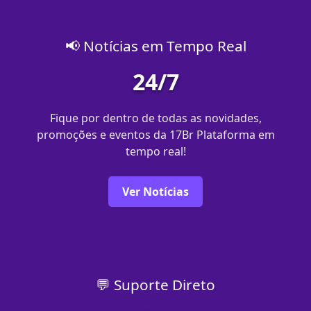
📢 Notícias em Tempo Real
24/7
Fique por dentro de todas as novidades,
promoções e eventos da 17Br Plataforma em
tempo real!
Ver Notícias
💬 Suporte Direto