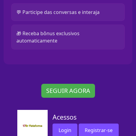
💬 Participe das conversas e interaja
🎁 Receba bônus exclusivos
automaticamente
SEGUIR AGORA
Acessos
Login
Registrar-se