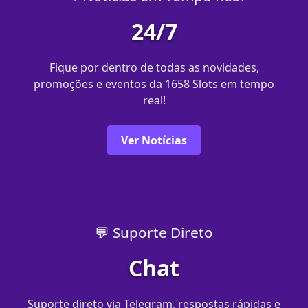
24/7
Fique por dentro de todas as novidades,
promoções e eventos da 1658 Slots em tempo
real!
Ver Notícias
💬 Suporte Direto
Chat
Suporte direto via Telegram, respostas rápidas e