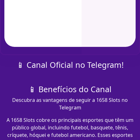
📱 Canal Oficial no Telegram!
📱 Benefícios do Canal
Descubra as vantagens de seguir a 1658 Slots no
Telegram
A 1658 Slots cobre os principais esportes que têm um
público global, incluindo futebol, basquete, tênis,
críquete, hóquei e futebol americano. Esses esportes