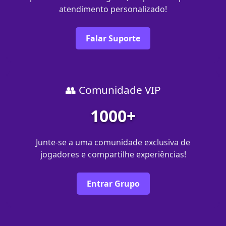
atendimento personalizado!
Falar Suporte
👥 Comunidade VIP
1000+
Junte-se a uma comunidade exclusiva de
jogadores e compartilhe experiências!
Entrar Grupo