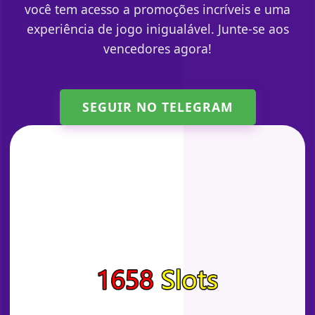
você tem acesso a promoções incríveis e uma
experiência de jogo inigualável. Junte-se aos
vencedores agora!
SEGUIR NO TELEGRAM