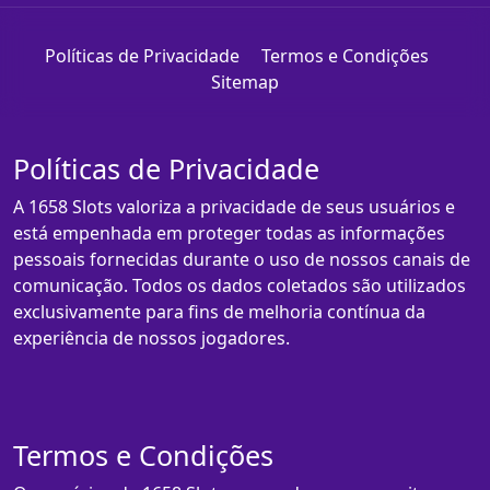
Políticas de Privacidade
Termos e Condições
Sitemap
Políticas de Privacidade
A 1658 Slots valoriza a privacidade de seus usuários e
está empenhada em proteger todas as informações
pessoais fornecidas durante o uso de nossos canais de
comunicação. Todos os dados coletados são utilizados
exclusivamente para fins de melhoria contínua da
experiência de nossos jogadores.
Termos e Condições