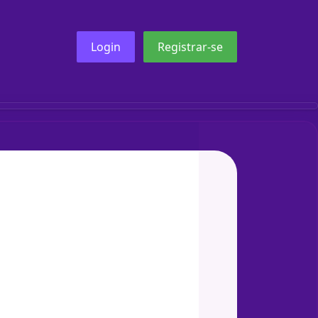
Login
Registrar-se