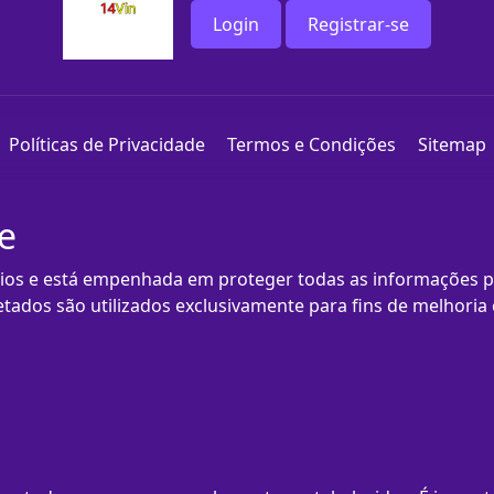
Login
Registrar-se
Políticas de Privacidade
Termos e Condições
Sitemap
de
ários e está empenhada em proteger todas as informações 
tados são utilizados exclusivamente para fins de melhoria