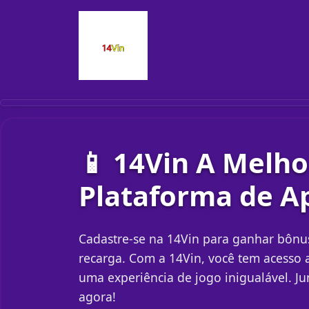
📱 14Vin A Melho
Plataforma de A
Cadastre-se na 14Vin para ganhar bônu
recarga. Com a 14Vin, você tem acesso 
uma experiência de jogo inigualável. J
agora!