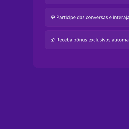
💬 Participe das conversas e interaj
🎁 Receba bônus exclusivos autom