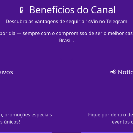
📱 Benefícios do Canal
Descubra as vantagens de seguir a 14Vin no Telegram
h por dia — sempre com o compromisso de ser o melhor cass
Brasil .
sivos
📢 Notí
m, promoções especiais
Fique por dentro d
s únicos!
eventos 