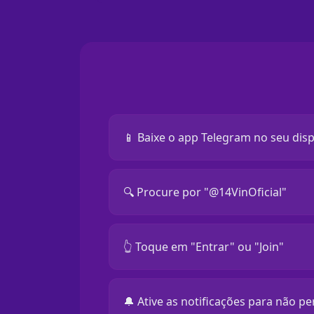
📱 Baixe o app Telegram no seu disp
🔍 Procure por "@14VinOficial"
👆 Toque em "Entrar" ou "Join"
🔔 Ative as notificações para não p