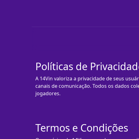
Políticas de Privacida
A 14Vin valoriza a privacidade de seus usu
canais de comunicação. Todos os dados cole
jogadores.
Termos e Condições