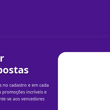
r
postas
s no cadastro e em cada
a promoções incríveis e
unte-se aos vencedores