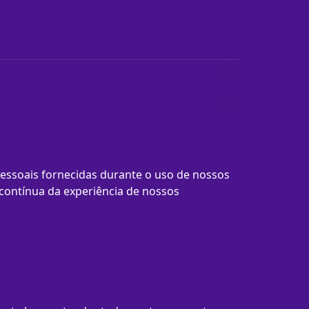
pessoais fornecidas durante o uso de nossos
 contínua da experiência de nossos