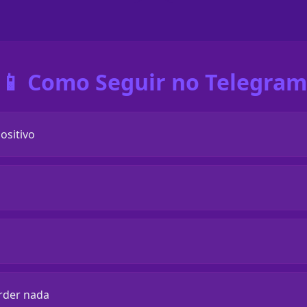
📱 Como Seguir no Telegram
ositivo
erder nada