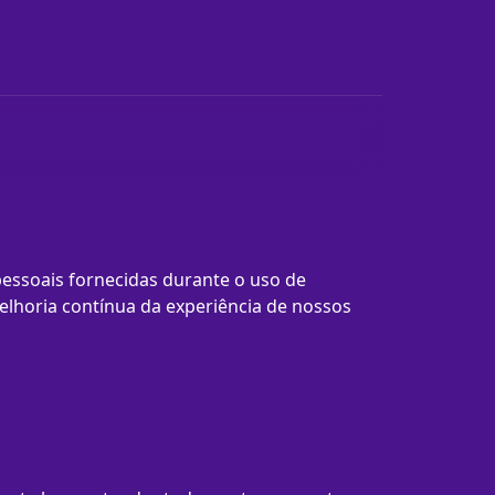
pessoais fornecidas durante o uso de
elhoria contínua da experiência de nossos