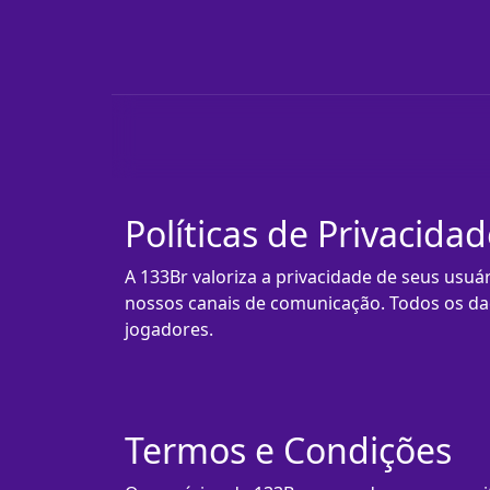
Políticas de Privacida
A 133Br valoriza a privacidade de seus usu
nossos canais de comunicação. Todos os dad
jogadores.
Termos e Condições