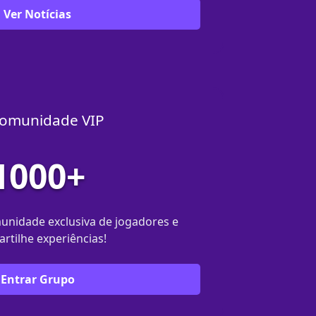
Ver Notícias
Comunidade VIP
1000+
unidade exclusiva de jogadores e
rtilhe experiências!
Entrar Grupo