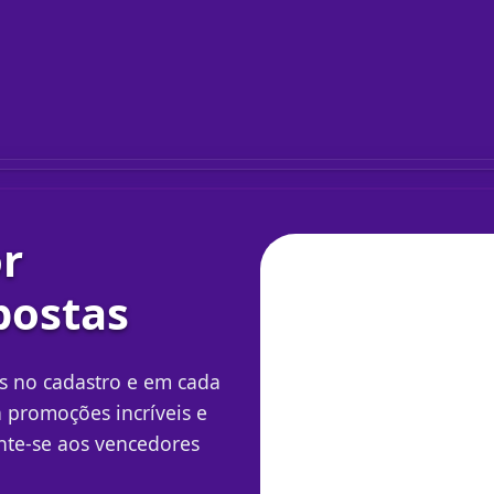
or
postas
s no cadastro e em cada
 promoções incríveis e
unte-se aos vencedores