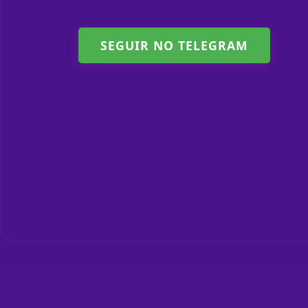
SEGUIR NO TELEGRAM