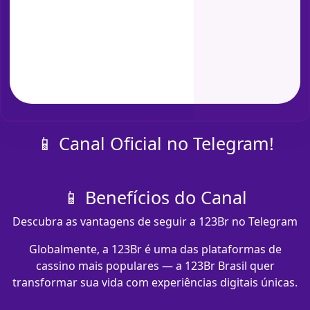
📱 Canal Oficial no Telegram!
📱 Benefícios do Canal
Descubra as vantagens de seguir a 123Br no Telegram
Globalmente, a 123Br é uma das plataformas de
cassino mais populares — a 123Br Brasil quer
transformar sua vida com experiências digitais únicas.