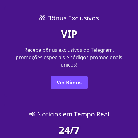
🎁 Bônus Exclusivos
VIP
Receba bônus exclusivos do Telegram,
promoções especiais e códigos promocionais
únicos!
Ver Bônus
📢 Notícias em Tempo Real
24/7