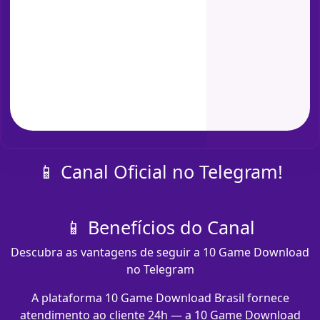
📱 Canal Oficial no Telegram!
📱 Benefícios do Canal
Descubra as vantagens de seguir a 10 Game Download
no Telegram
A plataforma 10 Game Download Brasil fornece
atendimento ao cliente 24h — a 10 Game Download