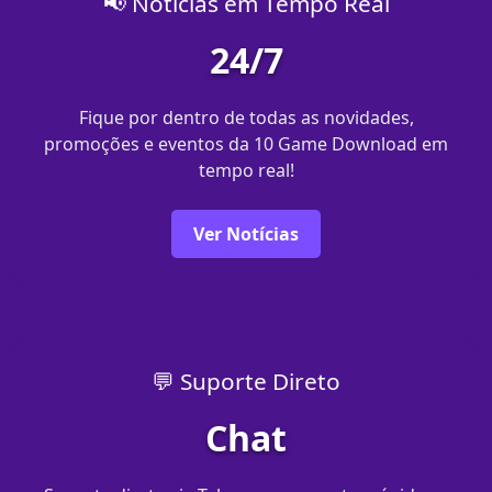
📢 Notícias em Tempo Real
24/7
Fique por dentro de todas as novidades,
promoções e eventos da 10 Game Download em
tempo real!
Ver Notícias
💬 Suporte Direto
Chat