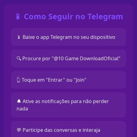
📱 Como Seguir no Telegram
📱 Baixe o app Telegram no seu dispositivo
🔍 Procure por "@10 Game DownloadOficial"
👆 Toque em "Entrar" ou "Join"
🔔 Ative as notificações para não perder
nada
💬 Participe das conversas e interaja