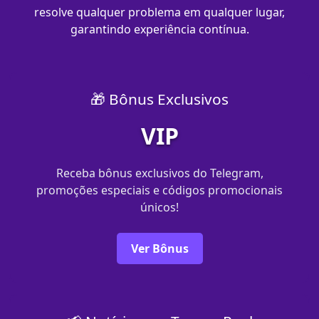
resolve qualquer problema em qualquer lugar,
garantindo experiência contínua.
🎁 Bônus Exclusivos
VIP
Receba bônus exclusivos do Telegram,
promoções especiais e códigos promocionais
únicos!
Ver Bônus