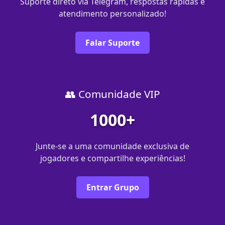
Suporte direto via Telegram, respostas rápidas e
atendimento personalizado!
Falar Suporte
👥 Comunidade VIP
1000+
Junte-se a uma comunidade exclusiva de
jogadores e compartilhe experiências!
Entrar Grupo