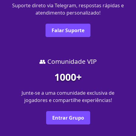
Suporte direto via Telegram, respostas rápidas e
atendimento personalizado!
Falar Suporte
👥 Comunidade VIP
1000+
Junte-se a uma comunidade exclusiva de
jogadores e compartilhe experiências!
Entrar Grupo