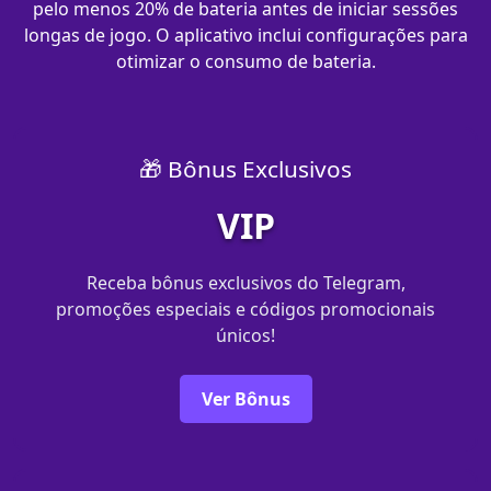
pelo menos 20% de bateria antes de iniciar sessões
longas de jogo. O aplicativo inclui configurações para
otimizar o consumo de bateria.
🎁 Bônus Exclusivos
VIP
Receba bônus exclusivos do Telegram,
promoções especiais e códigos promocionais
únicos!
Ver Bônus