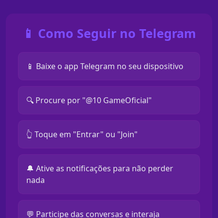
📱 Como Seguir no Telegram
📱 Baixe o app Telegram no seu dispositivo
🔍 Procure por "@10 GameOficial"
👆 Toque em "Entrar" ou "Join"
🔔 Ative as notificações para não perder
nada
💬 Participe das conversas e interaja