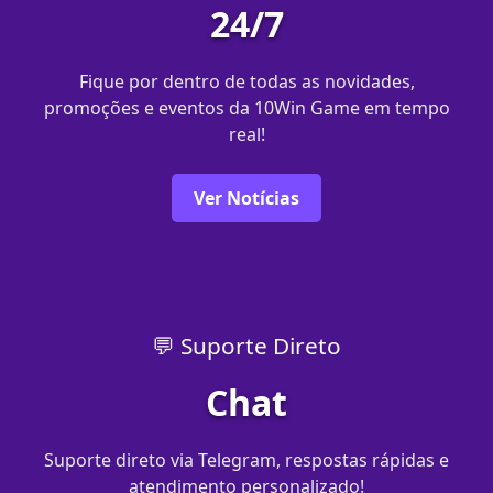
24/7
Fique por dentro de todas as novidades,
promoções e eventos da 10Win Game em tempo
real!
Ver Notícias
💬 Suporte Direto
Chat
Suporte direto via Telegram, respostas rápidas e
atendimento personalizado!