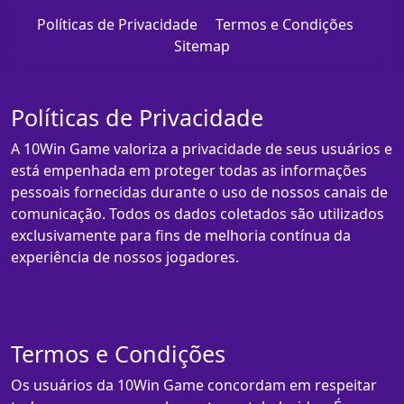
Políticas de Privacidade
Termos e Condições
Sitemap
Políticas de Privacidade
A 10Win Game valoriza a privacidade de seus usuários e
está empenhada em proteger todas as informações
pessoais fornecidas durante o uso de nossos canais de
comunicação. Todos os dados coletados são utilizados
exclusivamente para fins de melhoria contínua da
experiência de nossos jogadores.
Termos e Condições
Os usuários da 10Win Game concordam em respeitar