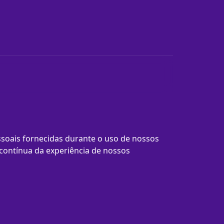
ssoais fornecidas durante o uso de nossos
 contínua da experiência de nossos