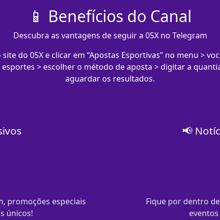
📱 Benefícios do Canal
Descubra as vantagens de seguir a 05X no Telegram
o site do 05X e clicar em “Apostas Esportivas” no menu > v
esportes > escolher o método de aposta > digitar a quantia
aguardar os resultados.
sivos
📢 Notí
m, promoções especiais
Fique por dentro d
s únicos!
eventos