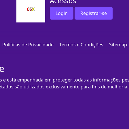
Acessos
Login
Registrar-se
Políticas de Privacidade
Termos e Condições
Sitemap
de
ios e está empenhada em proteger todas as informações pe
tados são utilizados exclusivamente para fins de melhoria