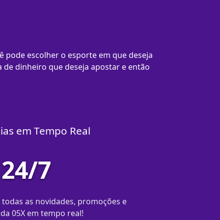
ocê pode escolher o esporte em que deseja
 de dinheiro que deseja apostar e então
cias em Tempo Real
24/7
e todas as novidades, promoções e
 da 05X em tempo real!