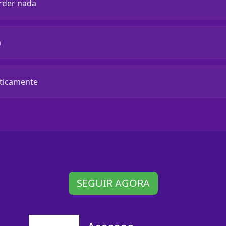
erder nada
a
aticamente
SEGUIR AGORA