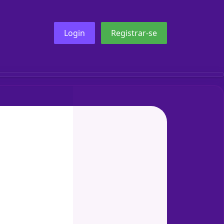
Login
Registrar-se