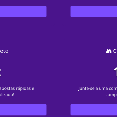
reto
👥 
t
espostas rápidas e
Junte-se a uma com
lizado!
compa
e