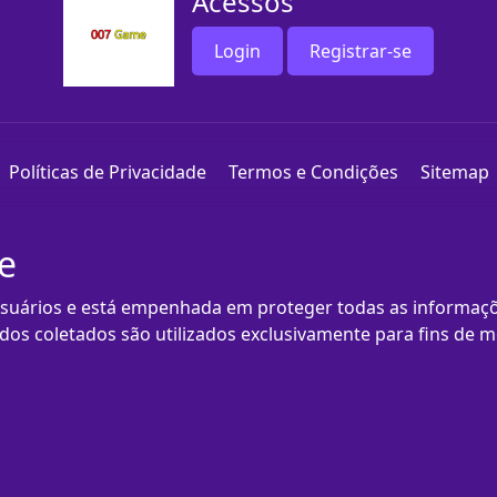
Acessos
Login
Registrar-se
Políticas de Privacidade
Termos e Condições
Sitemap
de
 usuários e está empenhada em proteger todas as informaçõ
os coletados são utilizados exclusivamente para fins de m