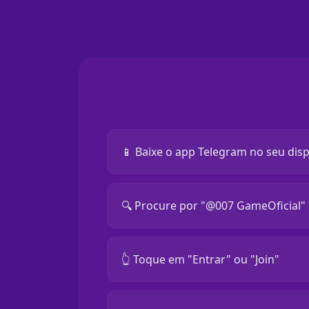
📱 Baixe o app Telegram no seu disp
🔍 Procure por "@007 GameOficial"
👆 Toque em "Entrar" ou "Join"