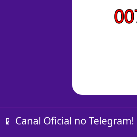
📱 Canal Oficial no Telegram!