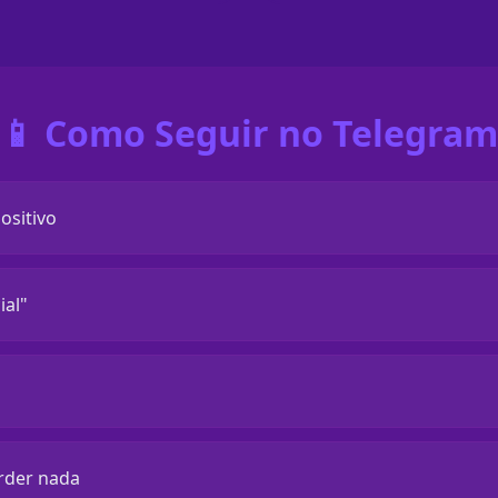
📱 Como Seguir no Telegram
ositivo
ial"
erder nada