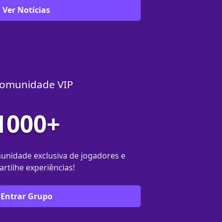
Ver Notícias
Comunidade VIP
1000+
unidade exclusiva de jogadores e
rtilhe experiências!
Entrar Grupo