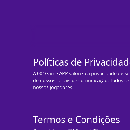
Políticas de Privacida
A 001Game APP valoriza a privacidade de s
de nossos canais de comunicação. Todos os 
nossos jogadores.
Termos e Condições