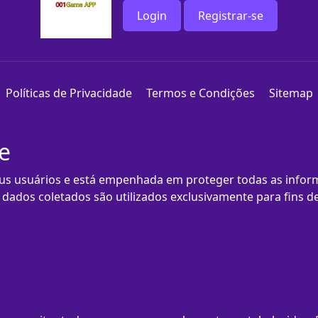
Login
Registrar-se
Políticas de Privacidade
Termos e Condições
Sitemap
de
eus usuários e está empenhada em proteger todas as infor
dados coletados são utilizados exclusivamente para fins d